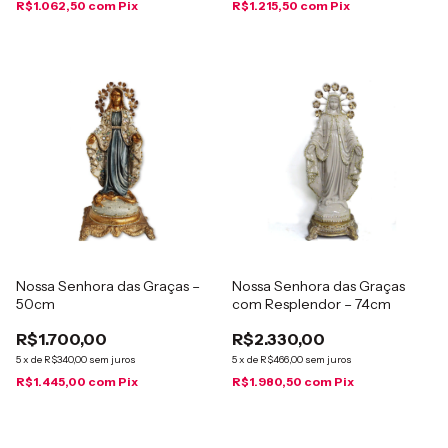
R$1.062,50
com
Pix
R$1.215,50
com
Pix
Nossa Senhora das Graças –
Nossa Senhora das Graças
50cm
com Resplendor – 74cm
R$1.700,00
R$2.330,00
5
x
de
R$340,00
sem juros
5
x
de
R$466,00
sem juros
R$1.445,00
com
Pix
R$1.980,50
com
Pix