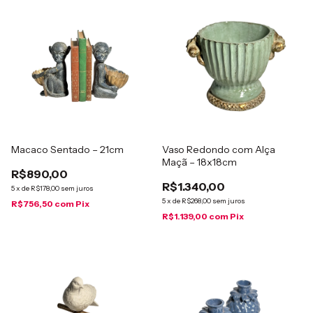
Macaco Sentado – 21cm
Vaso Redondo com Alça
Maçã – 18x18cm
R$890,00
R$1.340,00
5
x
de
R$178,00
sem juros
5
x
de
R$268,00
sem juros
R$756,50
com
Pix
R$1.139,00
com
Pix