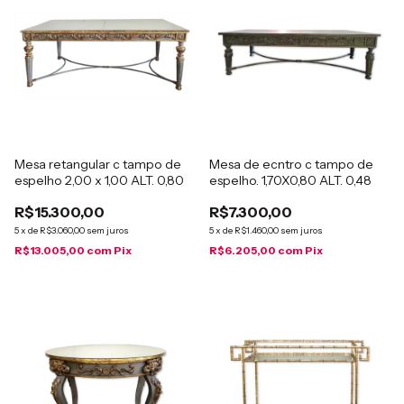
Mesa retangular c tampo de
Mesa de ecntro c tampo de
espelho 2,00 x 1,00 ALT. 0,80
espelho. 1,70X0,80 ALT. 0,48
R$15.300,00
R$7.300,00
5
x
de
R$3.060,00
sem juros
5
x
de
R$1.460,00
sem juros
R$13.005,00
com
Pix
R$6.205,00
com
Pix