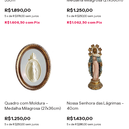
53cm
Medalha Milagrosa (27x36cm)
R$1.890,00
R$1.250,00
5
x
de
R$378,00
sem juros
5
x
de
R$250,00
sem juros
R$1.606,50
com
Pix
R$1.062,50
com
Pix
Quadro com Moldura –
Nossa Senhora das Lágrimas –
Medalha Milagrosa (27x36cm)
40cm
R$1.250,00
R$1.430,00
5
x
de
R$250,00
sem juros
5
x
de
R$286,00
sem juros