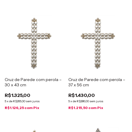
Cruz de Parede com perola –
Cruz de Parede com perola –
30 x 43 cm
37 x 56 cm
R$1.325,00
R$1.430,00
5
x
de
R$265,00
sem juros
5
x
de
R$286,00
sem juros
R$1.126,25
com
Pix
R$1.215,50
com
Pix