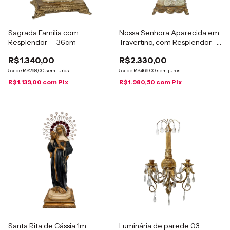
Sagrada Família com
Nossa Senhora Aparecida em
Resplendor — 36cm
Travertino, com Resplendor -
65 cm
R$1.340,00
R$2.330,00
5
x
de
R$268,00
sem juros
5
x
de
R$466,00
sem juros
R$1.139,00
com
Pix
R$1.980,50
com
Pix
Santa Rita de Cássia 1m
Luminária de parede 03