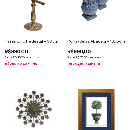
Pássaro no Pedestal – 30cm
Porta-Velas Abacaxi – 16x8cm
R$890,00
R$890,00
5
x
de
R$178,00
sem juros
5
x
de
R$178,00
sem juros
R$756,50
com
Pix
R$756,50
com
Pix