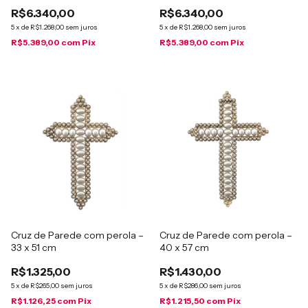
R$6.340,00
R$6.340,00
5
x
de
R$1.268,00
sem juros
5
x
de
R$1.268,00
sem juros
R$5.389,00
com
Pix
R$5.389,00
com
Pix
Cruz de Parede com perola –
Cruz de Parede com perola –
33 x 51 cm
40 x 57 cm
R$1.325,00
R$1.430,00
5
x
de
R$265,00
sem juros
5
x
de
R$286,00
sem juros
R$1.126,25
com
Pix
R$1.215,50
com
Pix