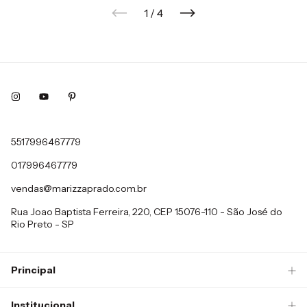
1
/
4
5517996467779
017996467779
vendas@marizzaprado.com.br
Rua Joao Baptista Ferreira, 220, CEP 15076-110 - São José do
Rio Preto - SP
Principal
Institucional