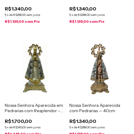
R$1.340,00
R$1.340,00
5
x
de
R$268,00
sem juros
5
x
de
R$268,00
sem juros
R$1.139,00
com
Pix
R$1.139,00
com
Pix
Nossa Senhora Aparecida em
Nossa Senhora Aparecida
Pedrarias com Resplendor –
com Pedrarias — 40cm
47cm
R$1.700,00
R$1.340,00
5
x
de
R$340,00
sem juros
5
x
de
R$268,00
sem juros
R$1.445,00
com
Pix
R$1.139,00
com
Pix