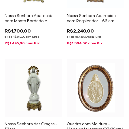
Nossa Senhora Aparecida
Nossa Senhora Aparecida
com Manto Bordado e
com Resplendor – 66 cm
Resplendor – 52 cm
R$1.700,00
R$2.240,00
5
x
de
R$340,00
sem juros
5
x
de
R$448,00
sem juros
R$1.445,00
com
Pix
R$1.904,00
com
Pix
Nossa Senhora das Graças –
Quadro com Moldura –