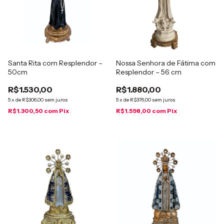
Santa Rita com Resplendor –
Nossa Senhora de Fátima com
50cm
Resplendor – 56 cm
R$1.530,00
R$1.880,00
5
x
de
R$306,00
sem juros
5
x
de
R$376,00
sem juros
R$1.300,50
com
Pix
R$1.598,00
com
Pix