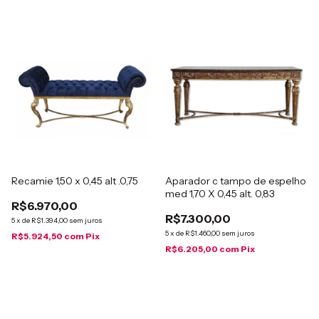
Recamie 1,50 x 0,45 alt .0,75
Aparador c tampo de espelho
med 1,70 X 0,45 alt. 0,83
R$6.970,00
R$7.300,00
5
x
de
R$1.394,00
sem juros
5
x
de
R$1.460,00
sem juros
R$5.924,50
com
Pix
R$6.205,00
com
Pix