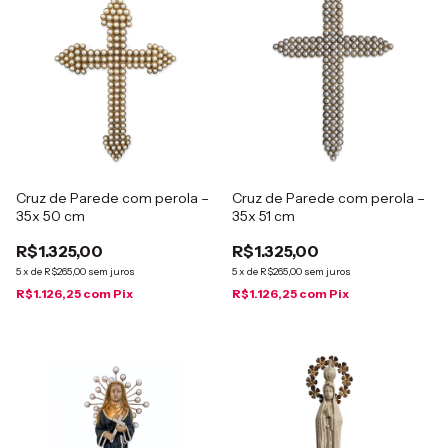
Cruz de Parede com perola –
Cruz de Parede com perola –
35x 50 cm
35x 51 cm
R$1.325,00
R$1.325,00
5
x
de
R$265,00
sem juros
5
x
de
R$265,00
sem juros
R$1.126,25
com
Pix
R$1.126,25
com
Pix