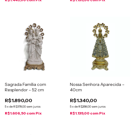
Sagrada Família com
Nossa Senhora Aparecida –
Resplendor – 52 cm
40cm
R$1.890,00
R$1.340,00
5
x
de
R$378,00
sem juros
5
x
de
R$268,00
sem juros
R$1.606,50
com
Pix
R$1.139,00
com
Pix