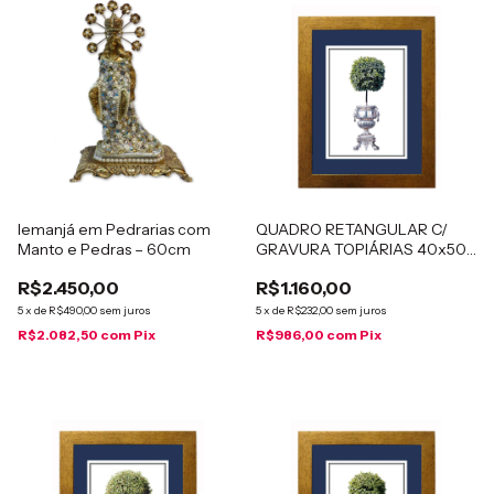
Iemanjá em Pedrarias com
QUADRO RETANGULAR C/
Manto e Pedras – 60cm
GRAVURA TOPIÁRIAS 40x50
cm
R$2.450,00
R$1.160,00
5
x
de
R$490,00
sem juros
5
x
de
R$232,00
sem juros
R$2.082,50
com
Pix
R$986,00
com
Pix