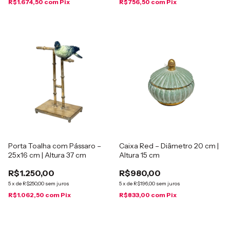
R$1.674,50
com
Pix
R$756,50
com
Pix
Porta Toalha com Pássaro –
Caixa Red – Diâmetro 20 cm |
25x16 cm | Altura 37 cm
Altura 15 cm
R$1.250,00
R$980,00
5
x
de
R$250,00
sem juros
5
x
de
R$196,00
sem juros
R$1.062,50
com
Pix
R$833,00
com
Pix