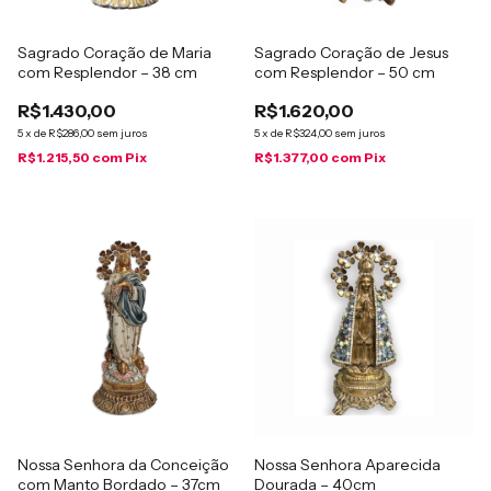
Sagrado Coração de Maria
Sagrado Coração de Jesus
com Resplendor – 38 cm
com Resplendor – 50 cm
R$1.430,00
R$1.620,00
5
x
de
R$286,00
sem juros
5
x
de
R$324,00
sem juros
R$1.215,50
com
Pix
R$1.377,00
com
Pix
Nossa Senhora da Conceição
Nossa Senhora Aparecida
com Manto Bordado – 37cm
Dourada – 40cm