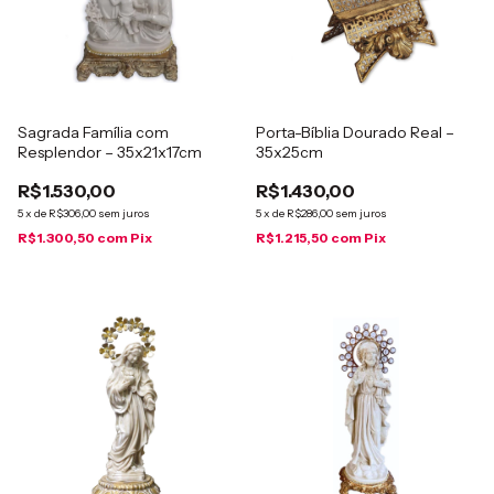
Sagrada Família com
Porta-Bíblia Dourado Real –
Resplendor – 35x21x17cm
35x25cm
R$1.530,00
R$1.430,00
5
x
de
R$306,00
sem juros
5
x
de
R$286,00
sem juros
R$1.300,50
com
Pix
R$1.215,50
com
Pix