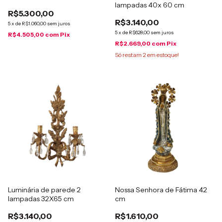
lampadas 40x 60 cm
R$5.300,00
R$3.140,00
5
x
de
R$1.060,00
sem juros
5
x
de
R$628,00
sem juros
R$4.505,00
com
Pix
R$2.669,00
com
Pix
Só restam
2
em estoque!
Luminária de parede 2
Nossa Senhora de Fátima 42
lampadas 32X65 cm
cm
R$3.140,00
R$1.610,00