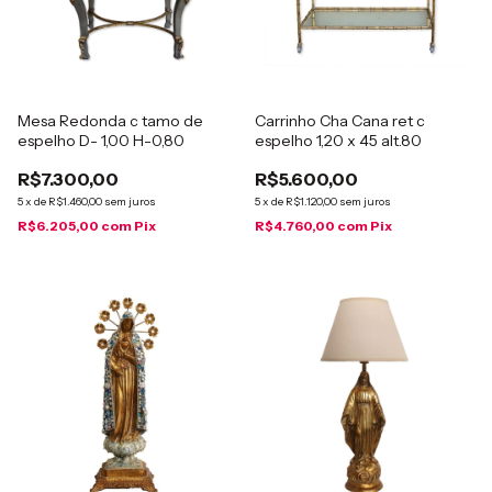
Mesa Redonda c tamo de
Carrinho Cha Cana ret c
espelho D- 1,00 H-0,80
espelho 1,20 x 45 alt.80
R$7.300,00
R$5.600,00
5
x
de
R$1.460,00
sem juros
5
x
de
R$1.120,00
sem juros
R$6.205,00
com
Pix
R$4.760,00
com
Pix