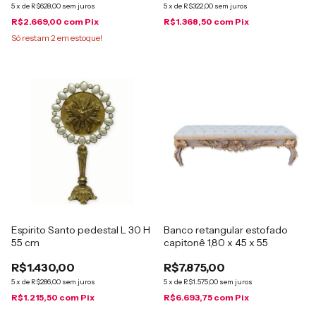
5
x
de
R$628,00
sem juros
5
x
de
R$322,00
sem juros
R$2.669,00
com
Pix
R$1.368,50
com
Pix
Só restam
2
em estoque!
Espirito Santo pedestal L 30 H
Banco retangular estofado
55 cm
capitonê 1,80 x 45 x 55
R$1.430,00
R$7.875,00
5
x
de
R$286,00
sem juros
5
x
de
R$1.575,00
sem juros
R$1.215,50
com
Pix
R$6.693,75
com
Pix