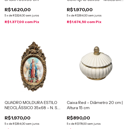
ESTILO NEOCLÁSSICO
R$1.620,00
R$1.970,00
5
x
de
R$324,00
sem juros
5
x
de
R$394,00
sem juros
R$1.377,00
com
Pix
R$1.674,50
com
Pix
QUADRO MOLDURA ESTILO
Caixa Red – Diâmetro 20 cm |
NEOCLÁSSICO 35x68 – N. S.
Altura 15 cm
Graças
R$1.970,00
R$890,00
5
x
de
R$394,00
sem juros
5
x
de
R$178,00
sem juros