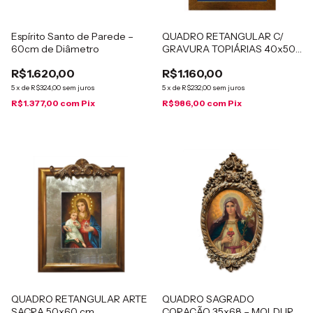
Espírito Santo de Parede –
QUADRO RETANGULAR C/
60cm de Diâmetro
GRAVURA TOPIÁRIAS 40x50
cm
R$1.620,00
R$1.160,00
5
x
de
R$324,00
sem juros
5
x
de
R$232,00
sem juros
R$1.377,00
com
Pix
R$986,00
com
Pix
QUADRO RETANGULAR ARTE
QUADRO SAGRADO
SACRA 50x60 cm
CORAÇÃO 35x68 – MOLDURA