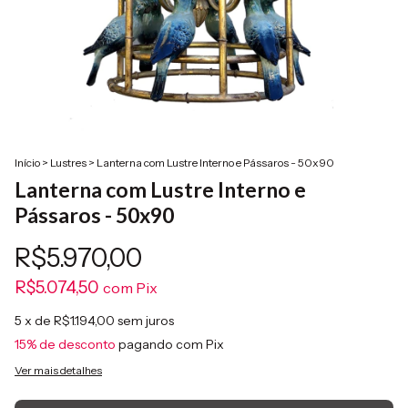
Início
>
Lustres
>
Lanterna com Lustre Interno e Pássaros - 50x90
Lanterna com Lustre Interno e
Pássaros - 50x90
R$5.970,00
R$5.074,50
com
Pix
5
x de
R$1.194,00
sem juros
15% de desconto
pagando com Pix
Ver mais detalhes