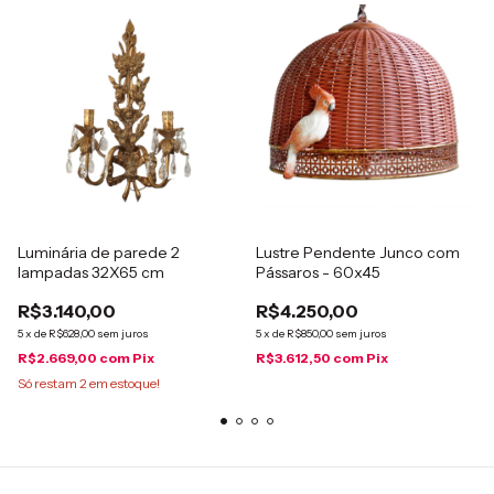
Luminária de parede 2
Lustre Pendente Junco com
lampadas 32X65 cm
Pássaros - 60x45
R$3.140,00
R$4.250,00
5
x
de
R$628,00
sem juros
5
x
de
R$850,00
sem juros
R$2.669,00
com
Pix
R$3.612,50
com
Pix
Só restam
2
em estoque!