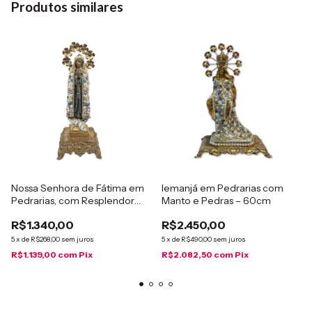
Produtos similares
Nossa Senhora de Fátima em
Iemanjá em Pedrarias com
Pedrarias, com Resplendor
Manto e Pedras – 60cm
40cm
R$1.340,00
R$2.450,00
5
x
de
R$268,00
sem juros
5
x
de
R$490,00
sem juros
R$1.139,00
com
Pix
R$2.082,50
com
Pix