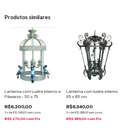
Produtos similares
Lanterna com Lustre Interno e
Lanterna com lustre interno
Pássaros - 50 x 75
65 x 85 cm
R$6.200,00
R$6.340,00
5
x
de
R$1.240,00
sem juros
5
x
de
R$1.268,00
sem juros
R$5.270,00
com
Pix
R$5.389,00
com
Pix