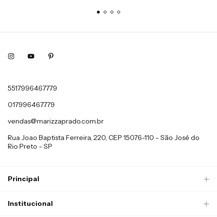
5517996467779
017996467779
vendas@marizzaprado.com.br
Rua Joao Baptista Ferreira, 220, CEP 15076-110 - São José do
Rio Preto - SP
Principal
Institucional